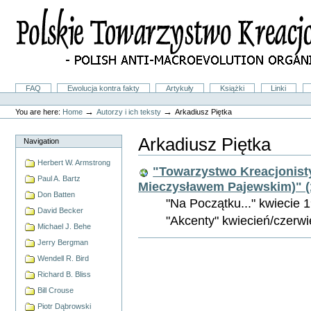
Skip
to
content.
|
Skip
to
navigation
Sections
FAQ
Ewolucja kontra fakty
Artykuły
Książki
Linki
Personal
tools
→
→
You are here:
Home
Autorzy i ich teksty
Arkadiusz Piętka
Arkadiusz Piętka
Navigation
Herbert W. Armstrong
"Towarzystwo Kreacjonist
Paul A. Bartz
Mieczysławem Pajewskim)" (
Don Batten
"Na Początku..." kwiecie 19
David Becker
"Akcenty" kwiecień/czerwie
Michael J. Behe
Document
Jerry Bergman
Actions
Wendell R. Bird
Richard B. Bliss
Bill Crouse
Piotr Dąbrowski