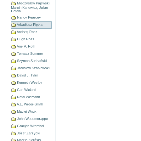
Mieczysław Pajewski,
Marcin Karłowicz, Julian
Hatała
Nancy Pearcey
Arkadiusz Piętka
Andrzej Rocz
Hugh Ross
Ariel A. Roth
Tomasz Sommer
Szymon Suchański
Jarosław Szatkowski
David J. Tyler
Kenneth Westby
Carl Wieland
Rafał Wiemann
A.E. Wilder-Smith
Maciej Wnuk
John Woodmorappe
Gracjan Wrembel
Józef Zarzycki
Marcin Zieliński