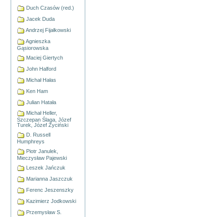
Duch Czasów (red.)
Jacek Duda
Andrzej Fijałkowski
Agnieszka
Gąsiorowska
Maciej Giertych
John Halford
Michał Hałas
Ken Ham
Julian Hatała
Michał Heller,
Szczepan Ślaga, Józef
Turek, Józef Życiński
D. Russell
Humphreys
Piotr Janulek,
Mieczysław Pajewski
Leszek Jańczuk
Marianna Jaszczuk
Ferenc Jeszenszky
Kazimierz Jodkowski
Przemysław S.