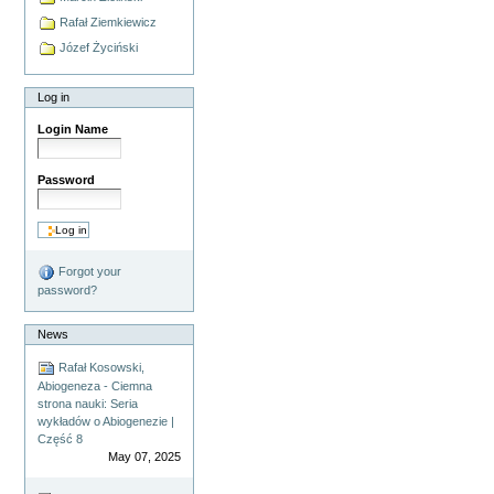
Rafał Ziemkiewicz
Józef Życiński
Log in
Login Name
Password
Forgot your
password?
News
Rafał Kosowski,
Abiogeneza - Ciemna
strona nauki: Seria
wykładów o Abiogenezie |
Część 8
May 07, 2025