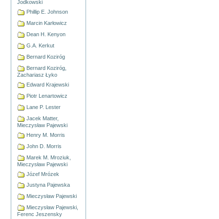
Jodkowski
Phillip E. Johnson
Marcin Karłowicz
Dean H. Kenyon
G.A. Kerkut
Bernard Koziróg
Bernard Koziróg,
Zachariasz Łyko
Edward Krajewski
Piotr Lenartowicz
Lane P. Lester
Jacek Matter,
Mieczysław Pajewski
Henry M. Morris
John D. Morris
Marek M. Mroziuk,
Mieczysław Pajewski
Józef Mrózek
Justyna Pajewska
Mieczysław Pajewski
Mieczysław Pajewski,
Ferenc Jeszensky