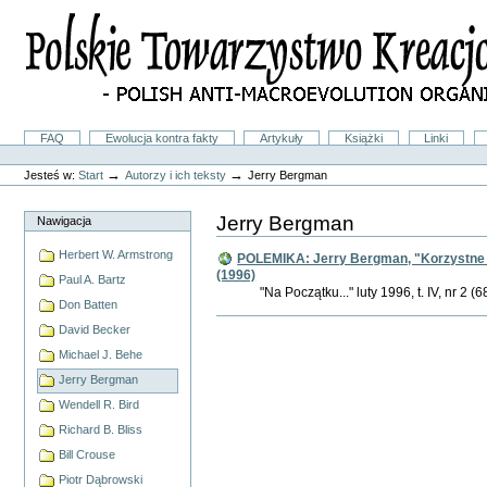
Przejdź
na
skróty
do
treści.
|
Przejdź
do
Sekcje
FAQ
Ewolucja kontra fakty
Artykuły
Książki
Linki
nawigacji
Narzędzia
osobiste
→
→
Jesteś w:
Start
Autorzy i ich teksty
Jerry Bergman
Jerry Bergman
Nawigacja
Herbert W. Armstrong
POLEMIKA: Jerry Bergman, "Korzystne m
(1996)
Paul A. Bartz
"Na Początku..." luty 1996, t. IV, nr 2 (6
Don Batten
Akcje
David Becker
Dokumentu
Michael J. Behe
Jerry Bergman
Wendell R. Bird
Richard B. Bliss
Bill Crouse
Piotr Dąbrowski