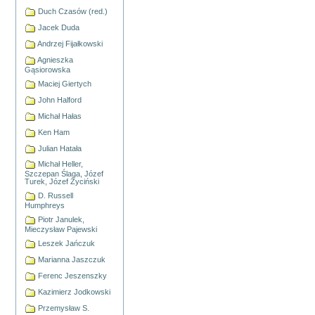
Duch Czasów (red.)
Jacek Duda
Andrzej Fijałkowski
Agnieszka
Gąsiorowska
Maciej Giertych
John Halford
Michał Hałas
Ken Ham
Julian Hatała
Michał Heller,
Szczepan Ślaga, Józef
Turek, Józef Życiński
D. Russell
Humphreys
Piotr Janulek,
Mieczysław Pajewski
Leszek Jańczuk
Marianna Jaszczuk
Ferenc Jeszenszky
Kazimierz Jodkowski
Przemysław S.