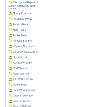
Mieczysław Pajewski,
Marcin Karłowicz, Julian
Hatała
Nancy Pearcey
Arkadiusz Piętka
Andrzej Rocz
Hugh Ross
Ariel A. Roth
Tomasz Sommer
Szymon Suchański
Jarosław Szatkowski
David J. Tyler
Kenneth Westby
Carl Wieland
Rafał Wiemann
A.E. Wilder-Smith
Maciej Wnuk
John Woodmorappe
Gracjan Wrembel
Józef Zarzycki
Marcin Zieliński