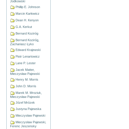
Jodkowski
Phillip E. Johnson
Marcin Karłowicz
Dean H. Kenyon
G.A. Kerkut
Bernard Koziróg
Bernard Koziróg,
Zachariasz Łyko
Edward Krajewski
Piotr Lenartowicz
Lane P. Lester
Jacek Matter,
Mieczysław Pajewski
Henry M. Morris
John D. Morris
Marek M. Mroziuk,
Mieczysław Pajewski
Józef Mrózek
Justyna Pajewska
Mieczysław Pajewski
Mieczysław Pajewski,
Ferenc Jeszensky