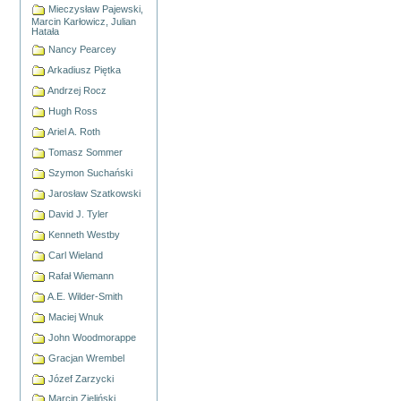
Mieczysław Pajewski,
Marcin Karłowicz, Julian
Hatała
Nancy Pearcey
Arkadiusz Piętka
Andrzej Rocz
Hugh Ross
Ariel A. Roth
Tomasz Sommer
Szymon Suchański
Jarosław Szatkowski
David J. Tyler
Kenneth Westby
Carl Wieland
Rafał Wiemann
A.E. Wilder-Smith
Maciej Wnuk
John Woodmorappe
Gracjan Wrembel
Józef Zarzycki
Marcin Zieliński