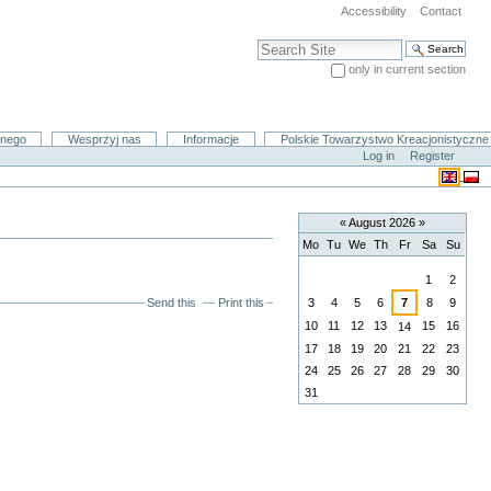
Accessibility
Contact
Search Site
only in current section
Advanced Search…
znego
Wesprzyj nas
Informacje
Polskie Towarzystwo Kreacjonistyczne
Log in
Register
«
August 2026
»
Mo
Tu
We
Th
Fr
Sa
Su
August
1
2
Send this
Print this
3
4
5
6
7
8
9
10
11
12
13
15
16
14
17
18
19
20
21
22
23
24
25
26
27
28
29
30
31