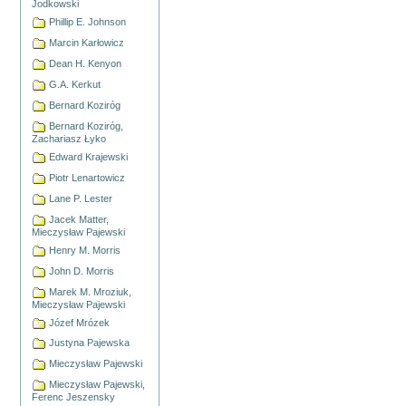
Jodkowski
Phillip E. Johnson
Marcin Karłowicz
Dean H. Kenyon
G.A. Kerkut
Bernard Koziróg
Bernard Koziróg,
Zachariasz Łyko
Edward Krajewski
Piotr Lenartowicz
Lane P. Lester
Jacek Matter,
Mieczysław Pajewski
Henry M. Morris
John D. Morris
Marek M. Mroziuk,
Mieczysław Pajewski
Józef Mrózek
Justyna Pajewska
Mieczysław Pajewski
Mieczysław Pajewski,
Ferenc Jeszensky