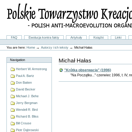
Skip
to
content.
|
Skip
to
navigation
Sections
FAQ
Ewolucja kontra fakty
Artykuły
Książki
Linki
Personal
tools
→
→
You are here:
Home
Autorzy i ich teksty
Michał Hałas
Michał Hałas
Navigation
Herbert W. Armstrong
"Krótka obserwacja" (1996)
"Na Początku..." czerwiec 1996, t. IV, nr
Paul A. Bartz
Don Batten
Document
Actions
David Becker
Michael J. Behe
Jerry Bergman
Wendell R. Bird
Richard B. Bliss
Bill Crouse
Piotr Dąbrowski