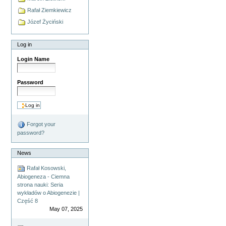
Rafał Ziemkiewicz
Józef Życiński
Log in
Login Name
Password
Forgot your
password?
News
Rafał Kosowski,
Abiogeneza - Ciemna
strona nauki: Seria
wykładów o Abiogenezie |
Część 8
May 07, 2025