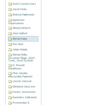
Duch Czasów (red.)
Jacek Duda
Andrzej Fijałkowski
Agnieszka
Gąsiorowska
Maciej Giertych
John Halford
Michał Hałas
Ken Ham
Julian Hatała
Michał Heller,
Szczepan Ślaga, Józef
Turek, Józef Życiński
D. Russell
Humphreys
Piotr Janulek,
Mieczysław Pajewski
Leszek Jańczuk
Marianna Jaszczuk
Ferenc Jeszenszky
Kazimierz Jodkowski
Przemysław S.