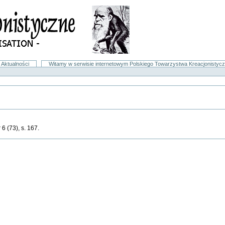
Aktualności
Witamy w serwisie internetowym Polskiego Towarzystwa Kreacjonistyc
 6 (73), s. 167.