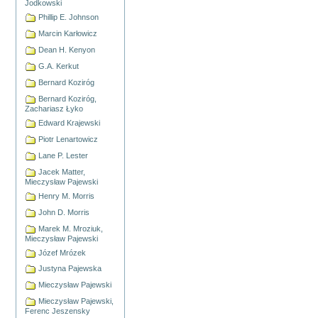
Jodkowski
Phillip E. Johnson
Marcin Karłowicz
Dean H. Kenyon
G.A. Kerkut
Bernard Koziróg
Bernard Koziróg,
Zachariasz Łyko
Edward Krajewski
Piotr Lenartowicz
Lane P. Lester
Jacek Matter,
Mieczysław Pajewski
Henry M. Morris
John D. Morris
Marek M. Mroziuk,
Mieczysław Pajewski
Józef Mrózek
Justyna Pajewska
Mieczysław Pajewski
Mieczysław Pajewski,
Ferenc Jeszensky