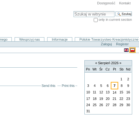
Dostępność
Kontakt
Szukaj
only in current section
Advanced Search…
znego
Wesprzyj nas
Informacje
Polskie Towarzystwo Kreacjonistyczne
Zaloguj
Register
«
Sierpień 2026
»
Pn
Wt
Śr
Cz
Pt
Sb
Nd
Sierpień
1
2
Send this
Print this
3
4
5
6
7
8
9
10
11
12
13
15
16
14
17
18
19
20
21
22
23
24
25
26
27
28
29
30
31