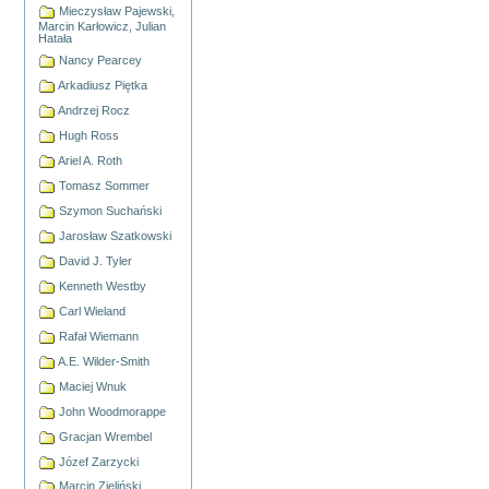
Mieczysław Pajewski,
Marcin Karłowicz, Julian
Hatała
Nancy Pearcey
Arkadiusz Piętka
Andrzej Rocz
Hugh Ross
Ariel A. Roth
Tomasz Sommer
Szymon Suchański
Jarosław Szatkowski
David J. Tyler
Kenneth Westby
Carl Wieland
Rafał Wiemann
A.E. Wilder-Smith
Maciej Wnuk
John Woodmorappe
Gracjan Wrembel
Józef Zarzycki
Marcin Zieliński