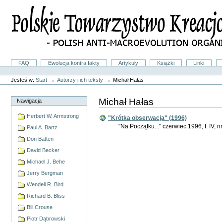
Przejdź
na
skróty
do
treści.
|
Przejdź
do
Sekcje
FAQ
Ewolucja kontra fakty
Artykuły
Książki
Linki
nawigacji
Narzędzia
osobiste
→
→
Jesteś w:
Start
Autorzy i ich teksty
Michał Hałas
Michał Hałas
Nawigacja
Herbert W. Armstrong
"Krótka obserwacja" (1996)
"Na Początku..." czerwiec 1996, t. IV, nr
Paul A. Bartz
Don Batten
Akcje
Dokumentu
David Becker
Michael J. Behe
Jerry Bergman
Wendell R. Bird
Richard B. Bliss
Bill Crouse
Piotr Dąbrowski