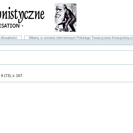
Aktualności
Witamy w serwisie internetowym Polskiego Towarzystwa Kreacjonistyc
 6 (73), s. 167.