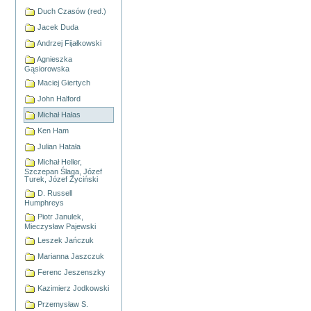
Duch Czasów (red.)
Jacek Duda
Andrzej Fijałkowski
Agnieszka
Gąsiorowska
Maciej Giertych
John Halford
Michał Hałas
Ken Ham
Julian Hatała
Michał Heller,
Szczepan Ślaga, Józef
Turek, Józef Życiński
D. Russell
Humphreys
Piotr Janulek,
Mieczysław Pajewski
Leszek Jańczuk
Marianna Jaszczuk
Ferenc Jeszenszky
Kazimierz Jodkowski
Przemysław S.