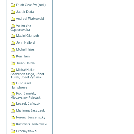
Duch Czasów (red.)
Jacek Duda
Andrzej Fijałkowski
Agnieszka
Gąsiorowska
Maciej Giertych
John Halford
Michał Hałas
Ken Ham
Julian Hatała
Michał Heller,
Szczepan Ślaga, Józef
Turek, Józef Życiński
D. Russell
Humphreys
Piotr Janulek,
Mieczysław Pajewski
Leszek Jańczuk
Marianna Jaszczuk
Ferenc Jeszenszky
Kazimierz Jodkowski
Przemysław S.