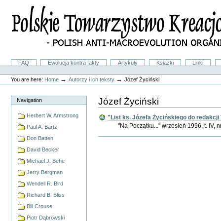
Skip
to
content.
|
Skip
to
navigation
Sections
FAQ
Ewolucja kontra fakty
Artykuły
Książki
Linki
Personal
tools
→
→
You are here:
Home
Autorzy i ich teksty
Józef Życiński
Józef Życiński
Navigation
Herbert W. Armstrong
"List ks. Józefa Życińskiego do redakc
"Na Początku..." wrzesień 1996, t. IV, n
Paul A. Bartz
Don Batten
Document
Actions
David Becker
Michael J. Behe
Jerry Bergman
Wendell R. Bird
Richard B. Bliss
Bill Crouse
Piotr Dąbrowski