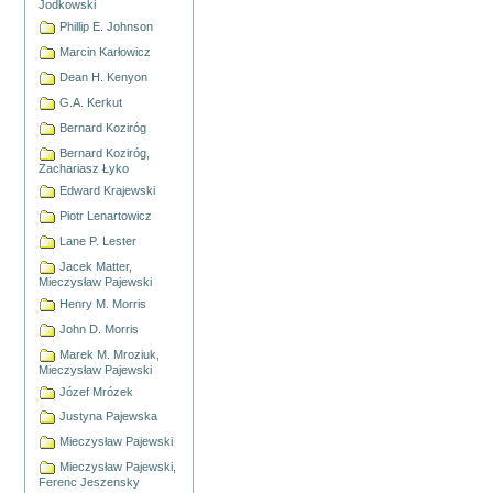
Jodkowski
Phillip E. Johnson
Marcin Karłowicz
Dean H. Kenyon
G.A. Kerkut
Bernard Koziróg
Bernard Koziróg,
Zachariasz Łyko
Edward Krajewski
Piotr Lenartowicz
Lane P. Lester
Jacek Matter,
Mieczysław Pajewski
Henry M. Morris
John D. Morris
Marek M. Mroziuk,
Mieczysław Pajewski
Józef Mrózek
Justyna Pajewska
Mieczysław Pajewski
Mieczysław Pajewski,
Ferenc Jeszensky