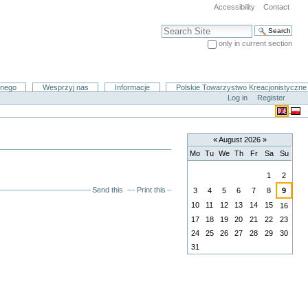
Accessibility
Contact
Search Site
only in current section
Advanced Search…
znego
Wesprzyj nas
Informacje
Polskie Towarzystwo Kreacjonistyczne
Log in
Register
«
August 2026
»
Mo
Tu
We
Th
Fr
Sa
Su
August
1
2
Send this
Print this
3
4
5
6
7
8
9
10
11
12
13
14
15
16
17
18
19
20
21
22
23
24
25
26
27
28
29
30
31