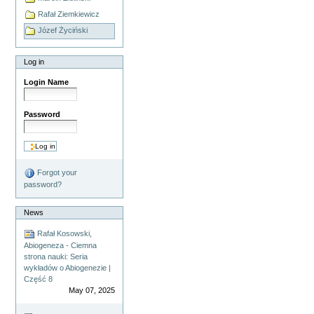
Rafał Ziemkiewicz
Józef Życiński
Log in
Login Name
Password
Forgot your
password?
News
Rafał Kosowski,
Abiogeneza - Ciemna
strona nauki: Seria
wykładów o Abiogenezie |
Część 8
May 07, 2025