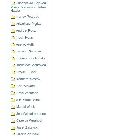
Mieczysław Pajewski,
Marcin Karłowicz, Julian
Hatała
Nancy Pearcey
Arkadiusz Piętka
Andrzej Rocz
Hugh Ross
Ariel A. Roth
Tomasz Sommer
Szymon Suchański
Jarosław Szatkowski
David J. Tyler
Kenneth Westby
Carl Wieland
Rafał Wiemann
A.E. Wilder-Smith
Maciej Wnuk
John Woodmorappe
Gracjan Wrembel
Józef Zarzycki
Marcin Zieliński