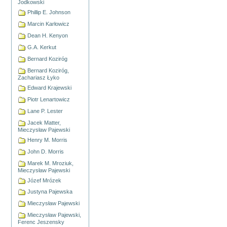
Jodkowski
Phillip E. Johnson
Marcin Karłowicz
Dean H. Kenyon
G.A. Kerkut
Bernard Koziróg
Bernard Koziróg,
Zachariasz Łyko
Edward Krajewski
Piotr Lenartowicz
Lane P. Lester
Jacek Matter,
Mieczysław Pajewski
Henry M. Morris
John D. Morris
Marek M. Mroziuk,
Mieczysław Pajewski
Józef Mrózek
Justyna Pajewska
Mieczysław Pajewski
Mieczysław Pajewski,
Ferenc Jeszensky