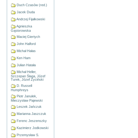
Duch Czasów (red.)
Jacek Duda
Andrzej Fijałkowski
Agnieszka
Gąsiorowska
Maciej Giertych
John Halford
Michał Hałas
Ken Ham
Julian Hatała
Michał Heller,
Szczepan Ślaga, Józef
Turek, Józef Życiński
D. Russell
Humphreys
Piotr Janulek,
Mieczysław Pajewski
Leszek Jańczuk
Marianna Jaszczuk
Ferenc Jeszenszky
Kazimierz Jodkowski
Przemysław S.