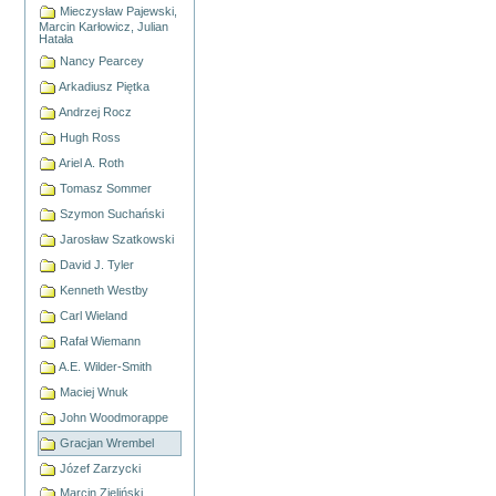
Mieczysław Pajewski,
Marcin Karłowicz, Julian
Hatała
Nancy Pearcey
Arkadiusz Piętka
Andrzej Rocz
Hugh Ross
Ariel A. Roth
Tomasz Sommer
Szymon Suchański
Jarosław Szatkowski
David J. Tyler
Kenneth Westby
Carl Wieland
Rafał Wiemann
A.E. Wilder-Smith
Maciej Wnuk
John Woodmorappe
Gracjan Wrembel
Józef Zarzycki
Marcin Zieliński