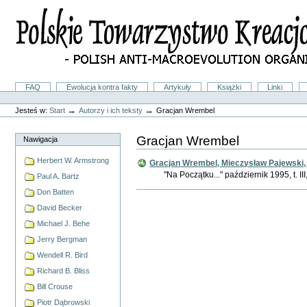
Przejdź
na
skróty
do
treści.
|
Przejdź
do
Sekcje
FAQ
Ewolucja kontra fakty
Artykuły
Książki
Linki
nawigacji
Narzędzia
osobiste
→
→
Jesteś w:
Start
Autorzy i ich teksty
Gracjan Wrembel
Gracjan Wrembel
Nawigacja
Herbert W. Armstrong
Gracjan Wrembel, Mieczysław Pajewski, 
"Na Początku..." październik 1995, t. III
Paul A. Bartz
Don Batten
Akcje
Dokumentu
David Becker
Michael J. Behe
Jerry Bergman
Wendell R. Bird
Richard B. Bliss
Bill Crouse
Piotr Dąbrowski