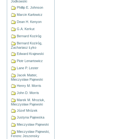
Jodkowski
Phillip E. Johnson
Marcin Karłowicz
Dean H. Kenyon
G.A. Kerkut
Bernard Koziróg
Bernard Koziróg,
Zachariasz Łyko
Edward Krajewski
Piotr Lenartowicz
Lane P. Lester
Jacek Matter,
Mieczysław Pajewski
Henry M. Morris
John D. Morris
Marek M. Mroziuk,
Mieczysław Pajewski
Józef Mrózek
Justyna Pajewska
Mieczysław Pajewski
Mieczysław Pajewski,
Ferenc Jeszensky