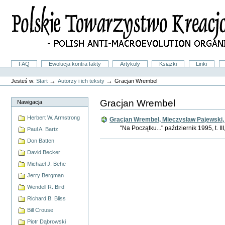
Przejdź
na
skróty
do
treści.
|
Przejdź
do
Sekcje
FAQ
Ewolucja kontra fakty
Artykuły
Książki
Linki
nawigacji
Narzędzia
osobiste
→
→
Jesteś w:
Start
Autorzy i ich teksty
Gracjan Wrembel
Gracjan Wrembel
Nawigacja
Herbert W. Armstrong
Gracjan Wrembel, Mieczysław Pajewski, 
"Na Początku..." październik 1995, t. III
Paul A. Bartz
Don Batten
Akcje
Dokumentu
David Becker
Michael J. Behe
Jerry Bergman
Wendell R. Bird
Richard B. Bliss
Bill Crouse
Piotr Dąbrowski