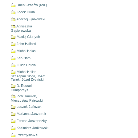
Duch Czasów (red.)
Jacek Duda
Andrzej Fijałkowski
Agnieszka
Gąsiorowska
Maciej Giertych
John Halford
Michał Hałas
Ken Ham
Julian Hatała
Michał Heller,
Szczepan Ślaga, Józef
Turek, Józef Życiński
D. Russell
Humphreys
Piotr Janulek,
Mieczysław Pajewski
Leszek Jańczuk
Marianna Jaszczuk
Ferenc Jeszenszky
Kazimierz Jodkowski
Przemysław S.