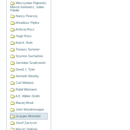
Mieczysław Pajewski,
Marcin Karłowicz, Julian
Hatała
Nancy Pearcey
Arkadiusz Piętka
Andrzej Rocz
Hugh Ross
Ariel A. Roth
Tomasz Sommer
Szymon Suchański
Jarosław Szatkowski
David J. Tyler
Kenneth Westby
Carl Wieland
Rafał Wiemann
A.E. Wilder-Smith
Maciej Wnuk
John Woodmorappe
Gracjan Wrembel
Józef Zarzycki
Marcin Zieliński