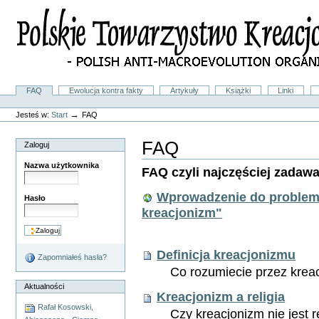
Przejdź
na
skróty
do
treści.
|
Przejdź
do
Sekcje
FAQ
Ewolucja kontra fakty
Artykuły
Książki
Linki
nawigacji
Narzędzia
osobiste
→
Jesteś w:
Start
FAQ
FAQ
Zaloguj
Nazwa użytkownika
FAQ czyli najczęściej zadaw
Wprowadzenie do problema
Hasło
kreacjonizm"
Definicja kreacjonizmu
Zapomniałeś hasła?
Co rozumiecie przez krea
Aktualności
Kreacjonizm a religia
Rafał Kosowski,
Czy kreacjonizm nie jest 