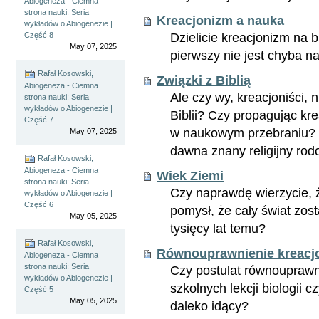
Abiogeneza - Ciemna
strona nauki: Seria
Kreacjonizm a nauka
wykładów o Abiogenezie |
Dzielicie kreacjonizm na b
Część 8
May 07, 2025
pierwszy nie jest chyba 
Rafał Kosowski,
Związki z Biblią
Abiogeneza - Ciemna
Ale czy wy, kreacjoniści, 
strona nauki: Seria
wykładów o Abiogenezie |
Biblii? Czy propagując kr
Część 7
w naukowym przebraniu? 
May 07, 2025
dawna znany religijny ro
Rafał Kosowski,
Abiogeneza - Ciemna
Wiek Ziemi
strona nauki: Seria
Czy naprawdę wierzycie,
wykładów o Abiogenezie |
Część 6
pomysł, że cały świat zost
May 05, 2025
tysięcy lat temu?
Rafał Kosowski,
Równouprawnienie kreacj
Abiogeneza - Ciemna
strona nauki: Seria
Czy postulat równouprawn
wykładów o Abiogenezie |
szkolnych lekcji biologii c
Część 5
May 05, 2025
daleko idący?