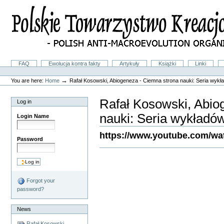
Skip
to
content.
|
Skip
to
navigation
Sections
FAQ
Ewolucja kontra fakty
Artykuły
Książki
Linki
Personal
tools
→
You are here:
Home
Rafał Kosowski, Abiogeneza - Ciemna strona nauki: Seria wykł
Rafał Kosowski, Abio
Log in
nauki: Seria wykładó
Login Name
https://www.youtube.com/w
Password
Document
Actions
Forgot your
password?
News
Rafał Kosowski,