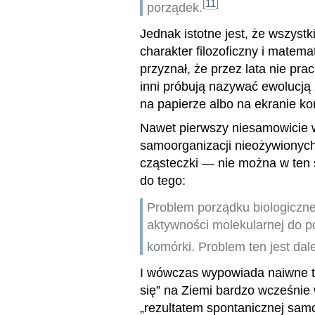
[
11
]
porządek.
Jednak istotne jest, że wszyst
charakter filozoficzny i mate
przyznał, że przez lata nie pra
inni próbują nazywać ewolucją
na papierze albo na ekranie ko
Nawet pierwszy niesamowicie 
samoorganizacji nieożywionyc
cząsteczki — nie można w ten 
do tego:
Problem porządku biologiczne
aktywności molekularnej do 
komórki. Problem ten jest dal
I wówczas wypowiada naiwne tw
się” na Ziemi bardzo wcześnie w
„rezultatem spontanicznej samo