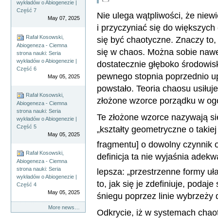
wykładów o Abiogenezie |
Część 7
Nie ulega wątpliwości, że niew
May 07, 2025
i przyczyniać się do większych
Rafał Kosowski,
się być chaotyczne. Znaczy to
Abiogeneza - Ciemna
się w chaos. Można sobie nawe
strona nauki: Seria
wykładów o Abiogenezie |
dostatecznie głęboko środowis
Część 6
pewnego stopnia poprzednio u
May 05, 2025
powstało. Teoria chaosu usiłuje
Rafał Kosowski,
złożone wzorce porządku w og
Abiogeneza - Ciemna
strona nauki: Seria
Te złożone wzorce nazywają się „
wykładów o Abiogenezie |
Część 5
„kształty geometryczne o takiej
May 05, 2025
fragmentu] o dowolny czynnik o
Rafał Kosowski,
definicja ta nie wyjaśnia adekw
Abiogeneza - Ciemna
strona nauki: Seria
lepsza: „przestrzenne formy 
wykładów o Abiogenezie |
to, jak się je zdefiniuje, podaje
Część 4
May 05, 2025
śniegu poprzez linie wybrzeży
More news…
Odkrycie, iż w systemach chao