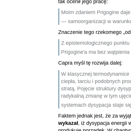
tak ocenił jego pracę:
Moim zdaniem Prigogine daje 
— samoorganizacji w warunk
Znaczenie tego rzekomego „odk
Z epistemologicznego punktu 
Prigogine'a ma bez wątpienia
Capra myśl tę rozwija dalej:
W klasycznej termodynamice d
ciepła, tarciu i podobnych p
stratą. Pojęcie struktury dys
radykalną zmianę w tym ujęci
systemach dysypacja staje si
Faktem jednak jest, że za wyj
wykazał
, iż dysypacja energii
produkuje porządek. W chaoty