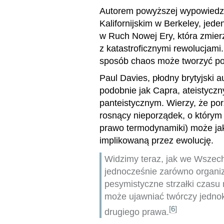
Autorem powyższej wypowiedzi j
Kalifornijskim w Berkeley, je
w Ruch Nowej Ery, która zmier
z katastroficznymi rewolucjami
sposób chaos może tworzyć po
Paul Davies, płodny brytyjski au
podobnie jak Capra, ateistyczn
panteistycznym. Wierzy, że po
rosnący nieporządek, o którym 
prawo termodynamiki) może ja
implikowaną przez ewolucję.
Widzimy teraz, jak we Wszec
jednocześnie zarówno organiza
pesymistyczne strzałki czasu
może ujawniać twórczy jednok
[
6
]
drugiego prawa.