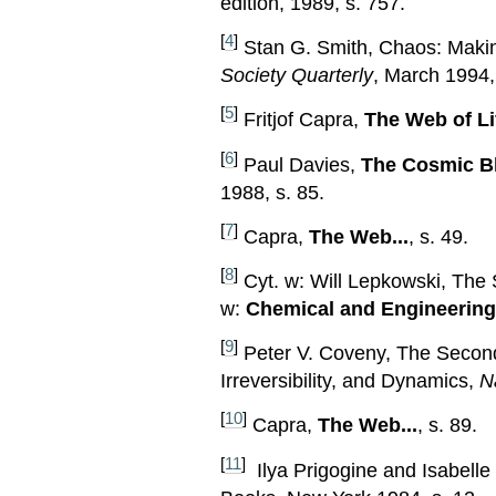
edition, 1989, s. 757.
[
4
]
Stan G. Smith, Chaos: Maki
Society Quarterly
, March 1994, 
[
5
]
Fritjof Capra,
The Web of Li
[
6
]
Paul Davies,
The Cosmic Bl
1988, s. 85.
[
7
]
Capra,
The Web...
, s. 49.
[
8
]
Cyt. w: Will Lepkowski, The 
w:
Chemical and Engineerin
[
9
]
Peter V. Coveny, The Secon
Irreversibility, and Dynamics,
N
[
10
]
Capra,
The Web...
, s. 89.
[
11
]
Ilya Prigogine and Isabelle