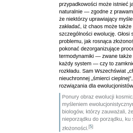
przypadkowości może istnieć j
naturalnie — zgodne z prawami
że niektórzy uprawiający myśle
zakładać, iż chaos może takż
szczególności ewolucję. Głosi s
problemu, jak rosnąca złożon
pokonać dezorganizujące proce
termodynamiki — zwane także 
każdy system — czy to zamknię
rozkładu. Sam Wszechświat „ch
nieuchronnej „śmierci cieplnej”,
rozwiązania dla ewolucjonistów
Ponury obraz ewolucji kosmicz
myśleniem ewolucjonistyczny
biologów, którzy zauważali, ż
nieporządku do porządku, ku s
[
5
]
złożoności.