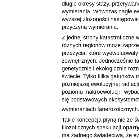
długie okresy stazy, przerywan
wymierania. Wówczas nagłe ew
wyższej złożoności następowa
przyczyną wymierania.
Z jednej strony katastroficzne 
różnych regionów może zaprze
przeżycia, które wyewoluowały
zewnętrznych. Jednocześnie t
genetycznie i ekologicznie roz
świecie. Tylko kilka gatunków 
późniejszej ewolucyjnej radia
poziomu makroewolucji i wybuc
się podstawowych ekosystemów
wymieraniach fanerozoicznych
Takie koncepcja płyną nie ze ś
filozoficznych spekulacji
opart
ma żadnego świadectwa, że ew