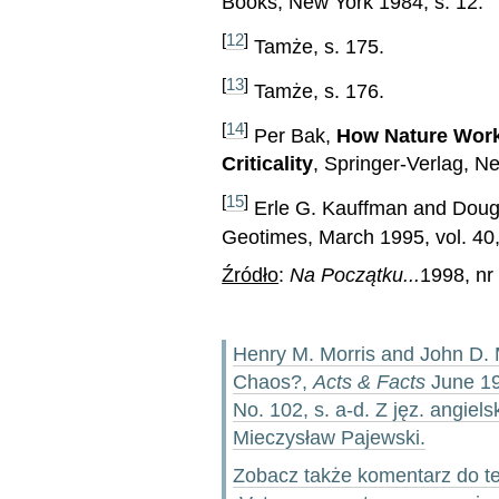
Books, New York 1984, s. 12.
[
12
]
Tamże, s. 175.
[
13
]
Tamże, s. 176.
[
14
]
Per Bak,
How Nature Work
Criticality
, Springer-Verlag, N
[
15
]
Erle G. Kauffman and Dougl
Geotimes, March 1995, vol. 40,
Źródło
:
Na Początku...
1998, nr 
Henry M. Morris and John D. 
Chaos?,
Acts & Facts
June 19
No. 102, s. a-d. Z jęz. angie
Mieczysław Pajewski.
Zobacz także komentarz do te