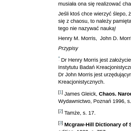
musiała ona się realizować cha
Jeśli ktoś chce wierzyć ślepo,
się z chaosu, to należy pamięt
tego nie nazywać nauką!
Henry M. Morris, John D. Morr
Przypisy
*
Dr Henry Morris jest założy
Instytutu Badań Kreacjonistycz
Dr John Morris jest urzędując
Kreacjonistycznych.
[
1
]
James Gleick,
Chaos. Naro
Wydawnictwo, Poznań 1996, s.
[
2
]
Tamże, s. 17.
[
3
]
Mcgraw-Hill Dictionary of 