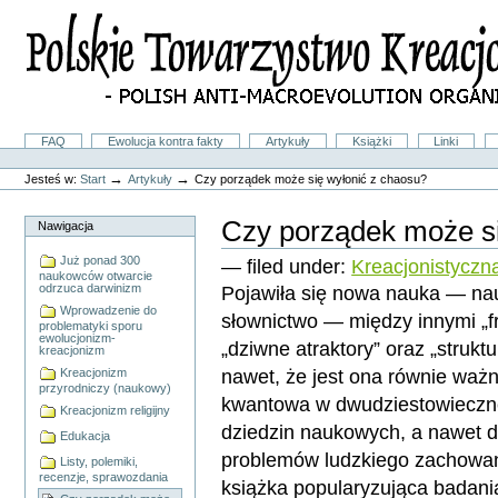
Przejdź
na
skróty
do
treści.
|
Przejdź
do
Sekcje
FAQ
Ewolucja kontra fakty
Artykuły
Książki
Linki
nawigacji
Narzędzia
osobiste
→
→
Jesteś w:
Start
Artykuły
Czy porządek może się wyłonić z chaosu?
Czy porządek może si
Nawigacja
Już ponad 300
— filed under:
Kreacjonistyczn
naukowców otwarcie
Pojawiła się nowa nauka — n
odrzuca darwinizm
Wprowadzenie do
słownictwo — między innymi „frak
problematyki sporu
ewolucjonizm-
„dziwne atraktory” oraz „strukt
kreacjonizm
nawet, że jest ona równie ważn
Kreacjonizm
przyrodniczy (naukowy)
kwantowa w dwudziestowiecznej
Kreacjonizm religijny
dziedzin naukowych, a nawet 
Edukacja
problemów ludzkiego zachowani
Listy, polemiki,
recenzje, sprawozdania
książka popularyzująca badani