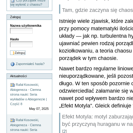
Czy porządek może
się wyłonić z chaosu?
Tam, gdzie zaczyna się chaos
Zaloguj
Istnieje wiele zjawisk, które za
Nazwa użytkownika
przy pomocy matematyki ilościo
układy — jak np. turbulentna 
Hasło
ujawniać pewien rodzaj porząd
koziołkowaniu, a teoria chaosu 
porządek w tym chaosie.
Zapomniałeś hasła?
Nawet bardzo regularne liniowe
nieuporządkowane, jeśli pozos
Aktualności
długo. W ten sposób pozornie 
Rafał Kosowski,
odzwierciedlać załamanie się
Abiogeneza - Ciemna
strona nauki: Seria
nawet pod wpływem bardzo niewi
wykładów o Abiogenezie |
Część 8
„Efekt Motyla”. Gleick definiuje
May 07, 2025
Efekt Motyla: motyl zaburzają
Rafał Kosowski,
być przyczyną huraganu w n
Abiogeneza - Ciemna
strona nauki: Seria
[
2
]