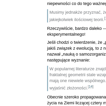
niepewności co do tego ważne
Musimy jednakże przyznać, ż
[
jakiejkolwiek ilościowej teorii.
Rzeczywiście, bardzo daleko —
eksperymentalnego!
Jeśli chodzi o twierdzenie, że
jakiś związek z ewolucją, to z 
nazwał „nauką o samozorganiz
następujące wyznanie:
W popularnej literaturze znaj
fraktalnej geometrii stale wz
mają one niewiele wspólnego. 
[
14
]
wyjaśnić złożoności.
Obecnie szeroko propagowana je
życia na Ziemi liczącej cztery 