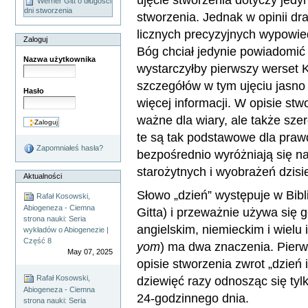
Werner Gitt o długości
dni stworzenia
stworzenia. Jednak w opinii dra
licznych precyzyjnych wypowi
Zaloguj
Bóg chciał jedynie powiadomić 
Nazwa użytkownika
wystarczyłby pierwszy werset K
szczegółów w tym ujęciu jasn
Hasło
więcej informacji. W opisie st
ważne dla wiary, ale także sz
te są tak podstawowe dla praw
Zapomniałeś hasła?
bezpośrednio wyróżniają się na
starożytnych i wyobrażeń dzisiej
Aktualności
Słowo „dzień” występuje w Bibli
Rafał Kosowski,
Abiogeneza - Ciemna
Gitta) i przeważnie używa się 
strona nauki: Seria
angielskim, niemieckim i wielu 
wykładów o Abiogenezie |
Część 8
yom
) ma dwa znaczenia. Pierw
May 07, 2025
opisie stworzenia zwrot „dzień 
dziewięć razy odnosząc się tyl
Rafał Kosowski,
Abiogeneza - Ciemna
24-godzinnego dnia.
strona nauki: Seria