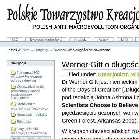
Przejdź
na
skróty
do
treści.
|
Przejdź
do
Sekcje
FAQ
Ewolucja kontra fakty
Artykuły
Książki
Linki
nawigacji
Narzędzia
osobiste
→
→
Jesteś w:
Start
Artykuły
Werner Gitt o długości dni stworzenia
Werner Gitt o długośc
Nawigacja
Już ponad 300
— filed under:
Kreacjonizm reli
naukowców otwarcie
Dr Werner Gitt jest niemieckim 
odrzuca darwinizm
Wprowadzenie do
of the Days of Creation" [„Dług
problematyki sporu
ewolucjonizm-
pod redakcją Johna Ashtona i 
kreacjonizm
Scientists Choose to Believe
Kreacjonizm
przyrodniczy (naukowy)
pięćdziesięciu uczonych woli w
Kreacjonizm religijny
Green Forest, Arkansas 2001).
Edukacja
Listy, polemiki,
W kręgach chrześcijańskich ro
recenzje, sprawozdania
ujęcie stworzenia dotyczy jedyn