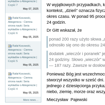
wykładów o Abiogenezie |
W wyjątkowych przypadkach, k
Część 7
May 07, 2025
kontekst, „dzień” oznacza fizy
okres czasu. W ponad 95 proce
Rafał Kosowski,
24 godzin.
Abiogeneza - Ciemna
strona nauki: Seria
Dr Gitt wskazał, że
wykładów o Abiogenezie |
Część 6
May 05, 2025
ponad 200 razy użyto słowa „d
odnosiło się ono do okresu 24
Rafał Kosowski,
Abiogeneza - Ciemna
dodatek „wieczór i poranek” j
strona nauki: Seria
wykładów o Abiogenezie |
24 godziny. Słowo „wieczór” w
Część 5
— 187 razy. Zawsze w dosło
May 05, 2025
Ponieważ Bóg jest wszechmocny,
Rafał Kosowski,
Abiogeneza - Ciemna
stworzył wszystko w sześć dni.
strona nauki: Seria
jednego z dziesięciorga przyka
wykładów o Abiogenezie |
Część 4
niebo, ziemię, morze oraz wszys
May 05, 2025
Mieczysław Pajewski
More news…