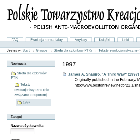
Przejdź
na
skróty
do
treści.
|
Przejdź
do
Sekcje
FAQ
Ewolucja kontra fakty
Artykuły
Książki
Linki
nawigacji
Narzędzia
osobiste
→
→
→
Jesteś w:
Start
Groups
Strefa dla członków PTKr
Teksty ewolucjonistyczne 
1997
Nawigacja
Strefa dla członków
James A. Shapiro, "A Third Way" (1997)
PTKr
Originally published in the February/ 
Teksty
http://www.bostonreview.net/br22.1/sha
ewolucjonistyczne (nie
Akcje
związane ze sporem)
Dokumentu
1997
Zaloguj
Nazwa użytkownika