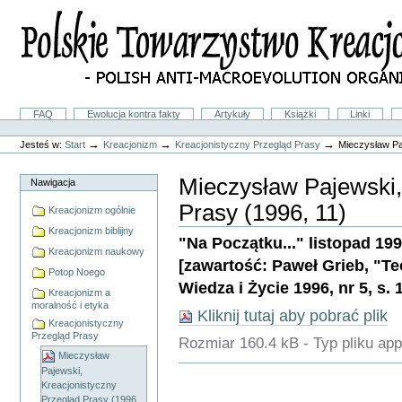
Przejdź
na
skróty
do
treści.
|
Przejdź
do
Sekcje
FAQ
Ewolucja kontra fakty
Artykuły
Książki
Linki
nawigacji
Narzędzia
osobiste
→
→
→
Jesteś w:
Start
Kreacjonizm
Kreacjonistyczny Przegląd Prasy
Mieczysław Pa
Mieczysław Pajewski,
Nawigacja
Prasy (1996, 11)
Kreacjonizm ogólnie
Kreacjonizm biblijny
"Na Początku..." listopad 1996,
Kreacjonizm naukowy
[zawartość: Paweł Grieb, "Te
Potop Noego
Wiedza i Życie 1996, nr 5, s. 
Kreacjonizm a
moralność i etyka
Kliknij tutaj aby pobrać plik
Kreacjonistyczny
Przegląd Prasy
Rozmiar
160.4 kB
-
Typ pliku
app
Mieczysław
Akcje
Pajewski,
Dokumentu
Kreacjonistyczny
Przegląd Prasy (1996,