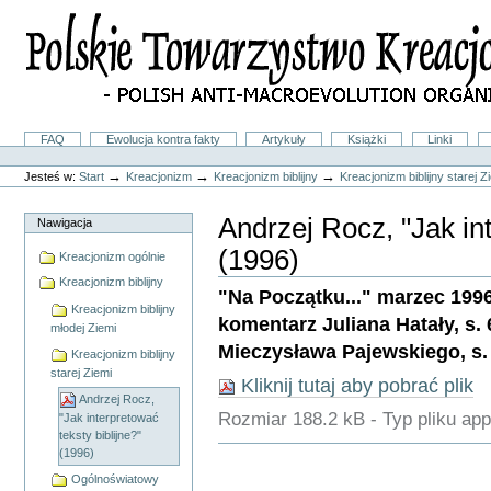
Przejdź
na
skróty
do
treści.
|
Przejdź
do
Sekcje
FAQ
Ewolucja kontra fakty
Artykuły
Książki
Linki
nawigacji
Narzędzia
osobiste
→
→
→
Jesteś w:
Start
Kreacjonizm
Kreacjonizm biblijny
Kreacjonizm biblijny starej Z
Andrzej Rocz, "Jak int
Nawigacja
(1996)
Kreacjonizm ogólnie
Kreacjonizm biblijny
"Na Początku..." marzec 1996, t
Kreacjonizm biblijny
komentarz Juliana Hatały, s. 
młodej Ziemi
Mieczysława Pajewskiego, s. 
Kreacjonizm biblijny
starej Ziemi
Kliknij tutaj aby pobrać plik
Andrzej Rocz,
Rozmiar
188.2 kB
-
Typ pliku
app
"Jak interpretować
teksty biblijne?"
Akcje
(1996)
Dokumentu
Ogólnoświatowy