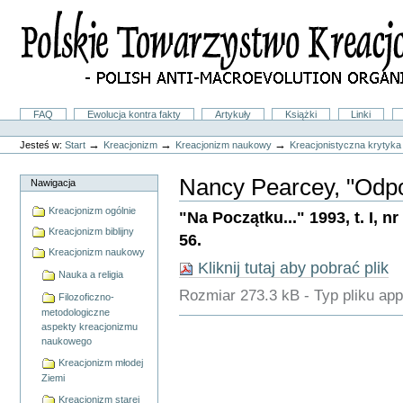
Przejdź
na
skróty
do
treści.
|
Przejdź
do
Sekcje
FAQ
Ewolucja kontra fakty
Artykuły
Książki
Linki
nawigacji
Narzędzia
osobiste
→
→
→
Jesteś w:
Start
Kreacjonizm
Kreacjonizm naukowy
Kreacjonistyczna krytyka
Nancy Pearcey, "Odp
Nawigacja
Kreacjonizm ogólnie
"Na Początku..." 1993, t. I, nr 
Kreacjonizm biblijny
56.
Kreacjonizm naukowy
Kliknij tutaj aby pobrać plik
Nauka a religia
Rozmiar
273.3 kB
-
Typ pliku
app
Filozoficzno-
metodologiczne
Akcje
aspekty kreacjonizmu
Dokumentu
naukowego
Kreacjonizm młodej
Ziemi
Kreacjonizm starej