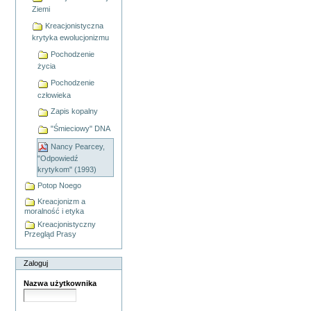
Ziemi
Kreacjonistyczna
krytyka ewolucjonizmu
Pochodzenie
życia
Pochodzenie
człowieka
Zapis kopalny
"Śmieciowy" DNA
Nancy Pearcey,
"Odpowiedź
krytykom" (1993)
Potop Noego
Kreacjonizm a
moralność i etyka
Kreacjonistyczny
Przegląd Prasy
Zaloguj
Nazwa użytkownika