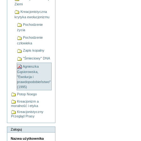
Ziemi
Kreacjonistyczna
krytyka ewolucjonizmu
Pochodzenie
życia
Pochodzenie
człowieka
Zapis kopalny
"Śmieciowy" DNA
Agnieszka
Gąsiorowska,
"Ewolucja i
prawdopodobieństwo"
(1995)
Potop Noego
Kreacjonizm a
moralność i etyka
Kreacjonistyczny
Przegląd Prasy
Zaloguj
Nazwa użytkownika