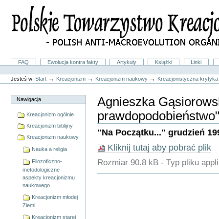
Przejdź
na
skróty
do
treści.
|
Przejdź
do
Sekcje
FAQ
Ewolucja kontra fakty
Artykuły
Książki
Linki
nawigacji
Narzędzia
osobiste
→
→
→
Jesteś w:
Start
Kreacjonizm
Kreacjonizm naukowy
Kreacjonistyczna krytyka
Agnieszka Gąsiorowsk
Nawigacja
prawdopodobieństwo"
Kreacjonizm ogólnie
Kreacjonizm biblijny
"Na Początku..." grudzień 1995,
Kreacjonizm naukowy
Kliknij tutaj aby pobrać plik
Nauka a religia
Rozmiar
90.8 kB
-
Typ pliku
appl
Filozoficzno-
metodologiczne
Akcje
aspekty kreacjonizmu
Dokumentu
naukowego
Kreacjonizm młodej
Ziemi
Kreacjonizm starej