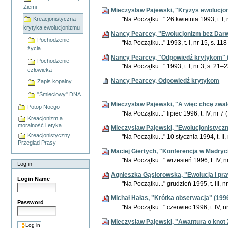
Ziemi
Mieczysław Pajewski, "Kryzys ewolucjo
"Na Początku..." 26 kwietnia 1993, t. I, n
Kreacjonistyczna
krytyka ewolucjonizmu
Nancy Pearcey, "Ewolucjonizm bez Darw
Pochodzenie
"Na Początku..." 1993, t. I, nr 15, s. 
życia
Nancy Pearcey, "Odpowiedź krytykom" 
Pochodzenie
"Na Początku..." 1993, t. I, nr 3, s. 21–
człowieka
Nancy Pearcey, Odpowiedź krytykom
Zapis kopalny
"Śmieciowy" DNA
Mieczysław Pajewski, "A więc chcę zwal
Potop Noego
"Na Początku..." lipiec 1996, t. IV, nr 7 
Kreacjonizm a
moralność i etyka
Mieczysław Pajewski, "Ewolucjonistyczn
Kreacjonistyczny
"Na Początku..." 10 stycznia 1994, t. II, 
Przegląd Prasy
Maciej Giertych, "Konferencja w Madryc
"Na Początku..." wrzesień 1996, t. IV, n
Log in
Agnieszka Gąsiorowska, "Ewolucja i pr
Login Name
"Na Początku..." grudzień 1995, t. III, n
Michał Hałas, "Krótka obserwacja" (199
Password
"Na Początku..." czerwiec 1996, t. IV, nr
Mieczysław Pajewski, "Awantura o knot 