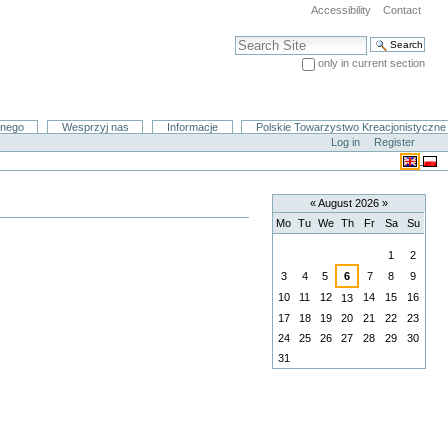
Accessibility
Contact
Search Site
only in current section
Advanced Search…
znego
Wesprzyj nas
Informacje
Polskie Towarzystwo Kreacjonistyczne
Log in
Register
«
August 2026
»
Mo
Tu
We
Th
Fr
Sa
Su
August
1
2
3
4
5
6
7
8
9
10
11
12
14
15
16
13
17
18
19
20
21
22
23
24
25
26
27
28
29
30
31