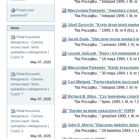
"Na Początku..." listopad 1995, t. III, n
Forgot your
Mieczysław Pajewski, "Awantura o knot 
password?
"Na Początku..." listopad 1995, t. III, n
Józef Zarzycki, "Kręte drogi teorii ewolu
News
"Na Początku..." 1995, t. III, nr 9 (61), 
Rafał Kosowski,
Jacek Duda, "Dlaczego teoria ewolucji j
Abiogeneza - Ciemna
"Na Początku..." czerwiec 1996, t. IV, n
strona nauki: Seria
wykładów o Abiogenezie |
Leszek Jańczuk, "Rasy i ich powstanie p
Część 8
"Na Początku..." 16 maja 1994, t. II, nr 
May 07, 2025
Mieczysław Pajewski, "Kiedy kreacjonis
"Na Początku..." 30 maja 1994, t. II, nr 
Rafał Kosowski,
Abiogeneza - Ciemna
Carl Wieland, "Portorykańskie jaszczurki
strona nauki: Seria
"Na Początku..." listopad 1996, t. IV, nr
wykładów o Abiogenezie |
Część 7
Richard B. Bliss, "Czy homologia cytoc
May 07, 2025
"Na Początku..." lipiec 1995, t. III, nr 7
"Darwin na ławie oskarżonych" (1995)
Rafał Kosowski,
"Na Początku..." grudzień 1995, t. III, n
Abiogeneza - Ciemna
strona nauki: Seria
John D. Morris,"Dlaczego niektóre dziec
wykładów o Abiogenezie |
„Na Początku...” 26 kwietnia 1993, t. I, 
Część 6
May 05, 2025