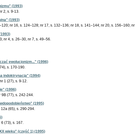
nizmu" (1993)
r 2, s. 9-13.
ina" (1993)
118–120; nr 16, s. 124–128; nr 17, s. 132–136; nr 18, s. 141–144; nr 20, s. 156–160; n
(1993)
23; nr 4, s. 26–30, nr 7, s. 49–56.
czać ewolucjonizm..." (1996)
(74), s. 170-190.
a indoktrynacja" (1994)
nr 1 (27), s. 9-12.
ie" (1996)
r 9B (77), s. 242-244.
awdopodobieństwo" (1995)
r 12a (65), s. 290-294.
6)
 6 (73), s. 167.
XX wieku" (część 1) (1995)