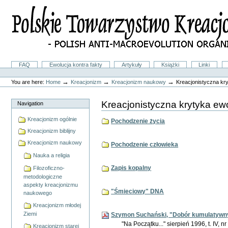
Skip
to
content.
|
Skip
to
navigation
Sections
FAQ
Ewolucja kontra fakty
Artykuły
Książki
Linki
Personal
tools
→
→
→
You are here:
Home
Kreacjonizm
Kreacjonizm naukowy
Kreacjonistyczna kr
Kreacjonistyczna krytyka ew
Navigation
Kreacjonizm ogólnie
Pochodzenie życia
Kreacjonizm biblijny
Kreacjonizm naukowy
Pochodzenie człowieka
Nauka a religia
Zapis kopalny
Filozoficzno-
metodologiczne
aspekty kreacjonizmu
"Śmieciowy" DNA
naukowego
Kreacjonizm młodej
Ziemi
Szymon Suchański, "Dobór kumulatywny 
"Na Początku..." sierpień 1996, t. IV, nr
Kreacjonizm starej