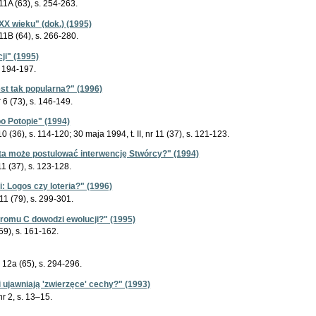
r 11A (63), s. 254-263.
XX wieku" (dok.) (1995)
r 11B (64), s. 266-280.
cji" (1995)
s. 194-197.
est tak popularna?" (1996)
r 6 (73), s. 146-149.
o Potopie" (1994)
10 (36), s. 114-120; 30 maja 1994, t. II, nr 11 (37), s. 121-123.
ta może postulować interwencję Stwórcy?" (1994)
11 (37), s. 123-128.
: Logos czy loteria?" (1996)
 11 (79), s. 299-301.
hromu C dowodzi ewolucji?" (1995)
 (59), s. 161-162.
r 12a (65), s. 294-296.
i ujawniają 'zwierzęce' cechy?" (1993)
nr 2, s. 13–15.