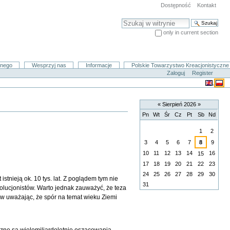
Dostępność
Kontakt
Szukaj
only in current section
Advanced Search…
znego
Wesprzyj nas
Informacje
Polskie Towarzystwo Kreacjonistyczne
Zaloguj
Register
«
Sierpień 2026
»
Pn
Wt
Śr
Cz
Pt
Sb
Nd
Sierpień
1
2
3
4
5
6
7
8
9
10
11
12
13
14
16
15
17
18
19
20
21
22
23
24
25
26
27
28
29
30
tnieją ok. 10 tys. lat. Z poglądem tym nie
31
wolucjonistów. Warto jednak zauważyć, że teza
tów uważając, że spór na temat wieku Ziemi
szne są wielomiliardoletnie oszacowania