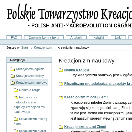
Przejdź
na
skróty
do
treści.
|
Przejdź
do
Sekcje
FAQ
Ewolucja kontra fakty
Artykuły
Książki
Linki
nawigacji
Narzędzia
osobiste
→
→
Jesteś w:
Start
Kreacjonizm
Kreacjonizm naukowy
Kreacjonizm naukowy
Nawigacja
Kreacjonizm ogólnie
Nauka a religia
Czy kreacjonizm naukowy jest w ogól
Kreacjonizm biblijny
Kreacjonizm naukowy
Filozoficzno-metodologiczne aspekty k
Nauka a religia
Kreacjonizm młodej Ziemi
Filozoficzno-
Kreacjoniści młodej Ziemi uważają, że
metodologiczne
aspekty kreacjonizmu
zgadzają się kreacjoniści starej Ziem
naukowego
ta nie jest istotna dla kreacjonizmu 
jest naszym sporem wewnętrznym i nie
Kreacjonizm młodej
Ziemi
Kreacjonizm starej Ziemi
Kreacjonizm starej
Kreacjoniści starej Ziemi uważają, że