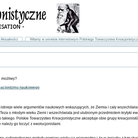
Aktualności
Witamy w serwisie internetowym Polskiego Towarzystwa Kreacjonistyc
e możliwy?
reacjonizmu naukowego
 istnieje wiele argumentów naukowych wskazujących, że Ziemia i cały wszechświat is
i. Teza o młodym wieku Ziemi i wszechświata jest ulubionym przedmiotem krytyki e
jako takiego. Polskie Towarzystwo Kreacjonistyczne akceptuje obie grupy kreacjonis
 należy go toczyć z ewolucjonistami.
 tzw. radiometryczne metody pomiaru wieku są wiarygodne i że w związku z tym słu