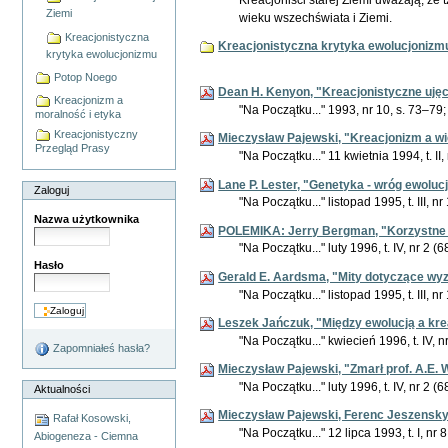
Ziemi
wieku wszechświata i Ziemi.
Kreacjonistyczna
Kreacjonistyczna krytyka ewolucjonizm
krytyka ewolucjonizmu
Potop Noego
Dean H. Kenyon, "Kreacjonistyczne ujęc
Kreacjonizm a
"Na Początku..." 1993, nr 10, s. 73–79; 
moralność i etyka
Kreacjonistyczny
Mieczysław Pajewski, "Kreacjonizm a wi
Przegląd Prasy
"Na Początku..." 11 kwietnia 1994, t. II, 
Lane P. Lester, "Genetyka - wróg ewoluc
Zaloguj
"Na Początku..." listopad 1995, t. III, n
Nazwa użytkownika
POLEMIKA: Jerry Bergman, "Korzystne m
"Na Początku..." luty 1996, t. IV, nr 2 (6
Hasło
Gerald E. Aardsma, "Mity dotyczące wy
"Na Początku..." listopad 1995, t. III, n
Leszek Jańczuk, "Między ewolucją a kre
"Na Początku..." kwiecień 1996, t. IV,
Zapomniałeś hasła?
Mieczysław Pajewski, "Zmarł prof. A.E. 
"Na Początku..." luty 1996, t. IV, nr 2 (6
Aktualności
Mieczysław Pajewski, Ferenc Jeszensky,
Rafał Kosowski,
"Na Początku..." 12 lipca 1993, t. I, nr 8
Abiogeneza - Ciemna