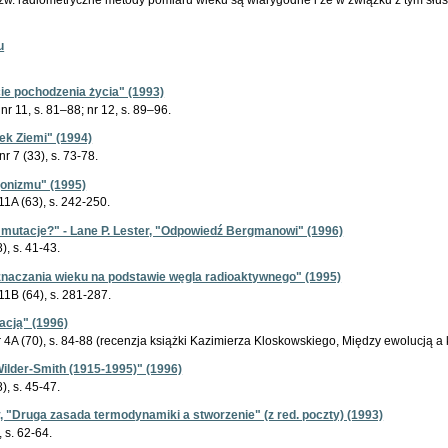
u
ie pochodzenia życia" (1993)
nr 11, s. 81–88; nr 12, s. 89–96.
ek Ziemi" (1994)
nr 7 (33), s. 73-78.
jonizmu" (1995)
r 11A (63), s. 242-250.
utacje?" - Lane P. Lester, "Odpowiedź Bergmanowi" (1996)
8), s. 41-43.
znaczania wieku na podstawie węgla radioaktywnego" (1995)
r 11B (64), s. 281-287.
acją" (1996)
 nr 4A (70), s. 84-88 (recenzja książki Kazimierza Kloskowskiego, Między ewolucją 
Wilder-Smith (1915-1995)" (1996)
8), s. 45-47.
 "Druga zasada termodynamiki a stworzenie" (z red. poczty) (1993)
, s. 62-64.