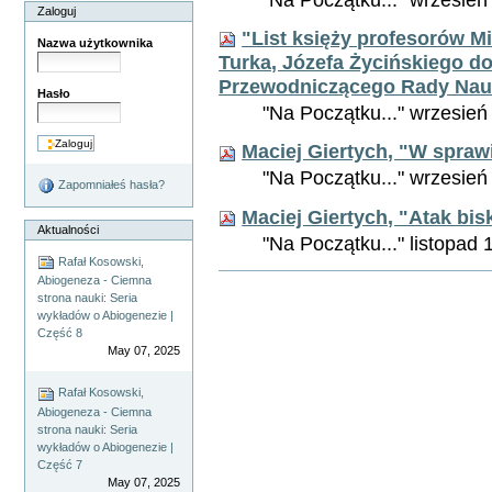
Zaloguj
"List księży profesorów Mi
Nazwa użytkownika
Turka, Józefa Życińskiego do
Przewodniczącego Rady Nauk
Hasło
"Na Początku..." wrzesień 
Maciej Giertych, "W sprawie
"Na Początku..." wrzesień 
Zapomniałeś hasła?
Maciej Giertych, "Atak bis
Aktualności
"Na Początku..." listopad 1
Rafał Kosowski,
Akcje
Abiogeneza - Ciemna
Dokumentu
strona nauki: Seria
wykładów o Abiogenezie |
Część 8
May 07, 2025
Rafał Kosowski,
Abiogeneza - Ciemna
strona nauki: Seria
wykładów o Abiogenezie |
Część 7
May 07, 2025