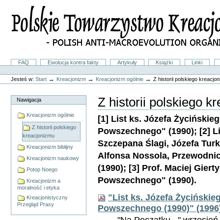
Przejdź
na
skróty
do
treści.
|
Przejdź
do
Sekcje
FAQ
Ewolucja kontra fakty
Artykuły
Książki
Linki
nawigacji
Narzędzia
osobiste
→
→
→
Jesteś w:
Start
Kreacjonizm
Kreacjonizm ogólnie
Z historii polskiego kreacjo
Z historii polskiego k
Nawigacja
Kreacjonizm ogólnie
[1] List ks. Józefa Życińskie
Z historii polskiego
Powszechnego" (1990); [2] Li
kreacjonizmu
Szczepana Ślagi, Józefa Turk
Kreacjonizm biblijny
Alfonsa Nossola, Przewodni
Kreacjonizm naukowy
(1990); [3] Prof. Maciej Gier
Potop Noego
Powszechnego" (1990).
Kreacjonizm a
moralność i etyka
"List ks. Józefa Życińskie
Kreacjonistyczny
Przegląd Prasy
Powszechnego (1990)" (1996
"Na Początku..." wrzesień 1