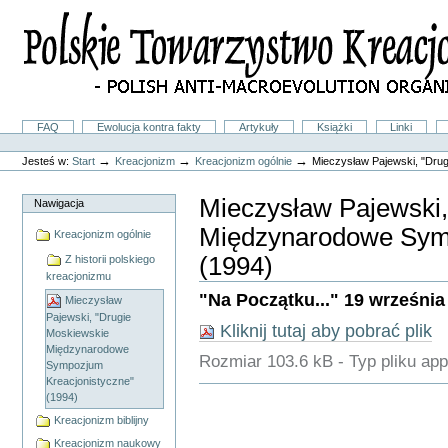
Przejdź
na
skróty
do
treści.
|
Przejdź
do
Sekcje
FAQ
Ewolucja kontra fakty
Artykuły
Książki
Linki
nawigacji
Narzędzia
osobiste
→
→
→
Jesteś w:
Start
Kreacjonizm
Kreacjonizm ogólnie
Mieczysław Pajewski, "Dru
Mieczysław Pajewski,
Nawigacja
Międzynarodowe Symp
Kreacjonizm ogólnie
(1994)
Z historii polskiego
kreacjonizmu
"Na Początku..." 19 września 19
Mieczysław
Pajewski, "Drugie
Kliknij tutaj aby pobrać plik
Moskiewskie
Międzynarodowe
Rozmiar
103.6 kB
-
Typ pliku
app
Sympozjum
Kreacjonistyczne"
Akcje
(1994)
Dokumentu
Kreacjonizm biblijny
Kreacjonizm naukowy