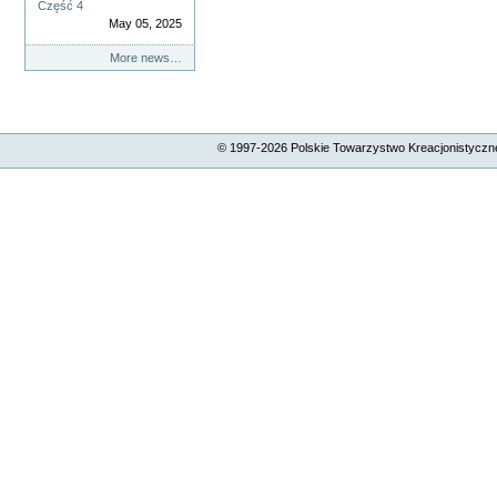
Część 4
May 05, 2025
More news…
© 1997-
2026
Polskie Towarzystwo Kreacjonistyczne