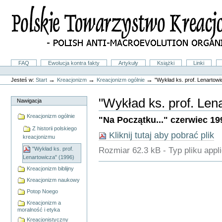
Przejdź
na
skróty
do
treści.
|
Przejdź
do
Sekcje
FAQ
Ewolucja kontra fakty
Artykuły
Książki
Linki
nawigacji
Narzędzia
osobiste
→
→
→
Jesteś w:
Start
Kreacjonizm
Kreacjonizm ogólnie
"Wykład ks. prof. Lenartowi
"Wykład ks. prof. Len
Nawigacja
Kreacjonizm ogólnie
"Na Początku..." czerwiec 1996,
Z historii polskiego
Kliknij tutaj aby pobrać plik
kreacjonizmu
Rozmiar
62.3 kB
-
Typ pliku
appl
"Wykład ks. prof.
Lenartowicza" (1996)
Akcje
Kreacjonizm biblijny
Dokumentu
Kreacjonizm naukowy
Potop Noego
Kreacjonizm a
moralność i etyka
Kreacjonistyczny