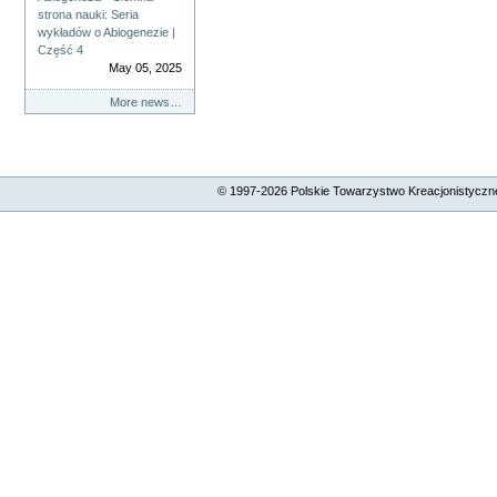
strona nauki: Seria
wykładów o Abiogenezie |
Część 4
May 05, 2025
More news…
© 1997-
2026
Polskie Towarzystwo Kreacjonistyczne