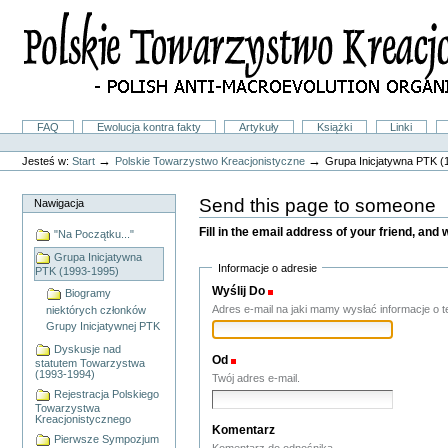
Przejdź
na
skróty
do
treści.
|
Przejdź
do
Sekcje
FAQ
Ewolucja kontra fakty
Artykuły
Książki
Linki
nawigacji
Narzędzia
osobiste
→
→
Jesteś w:
Start
Polskie Towarzystwo Kreacjonistyczne
Grupa Inicjatywna PTK (
Send this page to someone
Nawigacja
Fill in the email address of your friend, and 
"Na Początku..."
Grupa Inicjatywna
Informacje o adresie
PTK (1993-1995)
Wyślij Do
(Wymagane(y))
Biogramy
Adres e-mail na jaki mamy wysłać informacje o te
niektórych członków
Grupy Inicjatywnej PTK
Dyskusje nad
Od
(Wymagane(y))
statutem Towarzystwa
(1993-1994)
Twój adres e-mail.
Rejestracja Polskiego
Towarzystwa
Kreacjonistycznego
Komentarz
Pierwsze Sympozjum
Komentarz do odnośnika.