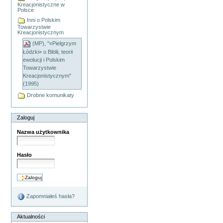
Kreacjonistyczne w
Polsce
Inni o Polskim
Towarzystwie
Kreacjonistycznym
(MP), "«Pielgrzym
Łódzki» o Biblii, teorii
ewolucji i Polskim
Towarzystwie
Kreacjonistycznym"
(1995)
Drobne komunikaty
Zaloguj
Nazwa użytkownika
Hasło
Zapomniałeś hasła?
Aktualności