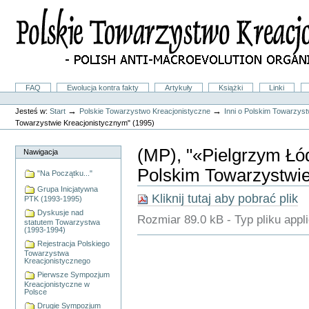
Przejdź
na
skróty
do
treści.
|
Przejdź
do
Sekcje
FAQ
Ewolucja kontra fakty
Artykuły
Książki
Linki
nawigacji
Narzędzia
osobiste
→
→
Jesteś w:
Start
Polskie Towarzystwo Kreacjonistyczne
Inni o Polskim Towarzys
Towarzystwie Kreacjonistycznym" (1995)
(MP), "«Pielgrzym Łódzk
Nawigacja
Polskim Towarzystwie
"Na Początku..."
Grupa Inicjatywna
Kliknij tutaj aby pobrać plik
PTK (1993-1995)
Dyskusje nad
Rozmiar
89.0 kB
-
Typ pliku
appl
statutem Towarzystwa
(1993-1994)
Akcje
Rejestracja Polskiego
Dokumentu
Towarzystwa
Kreacjonistycznego
Pierwsze Sympozjum
Kreacjonistyczne w
Polsce
Drugie Sympozjum