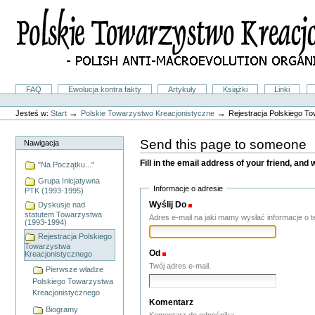
Przejdź
na
skróty
do
treści.
|
Przejdź
do
Sekcje
FAQ
Ewolucja kontra fakty
Artykuły
Książki
Linki
nawigacji
Narzędzia
osobiste
→
→
Jesteś w:
Start
Polskie Towarzystwo Kreacjonistyczne
Rejestracja Polskiego T
Send this page to someone
Nawigacja
Fill in the email address of your friend, and 
"Na Początku..."
Grupa Inicjatywna
Informacje o adresie
PTK (1993-1995)
Wyślij Do
(Wymagane(y))
Dyskusje nad
statutem Towarzystwa
Adres e-mail na jaki mamy wysłać informacje o te
(1993-1994)
Rejestracja Polskiego
Towarzystwa
Od
(Wymagane(y))
Kreacjonistycznego
Twój adres e-mail.
Pierwsze władze
Polskiego Towarzystwa
Kreacjonistycznego
Komentarz
Biogramy
Komentarz do odnośnika.