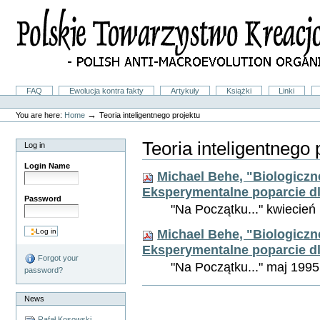
Skip
to
content.
|
Skip
to
navigation
Sections
FAQ
Ewolucja kontra fakty
Artykuły
Książki
Linki
Personal
tools
→
You are here:
Home
Teoria inteligentnego projektu
Teoria inteligentnego 
Log in
Login Name
Michael Behe, "Biologiczn
Eksperymentalne poparcie dla
Password
"Na Początku..." kwiecień 19
Michael Behe, "Biologiczn
Eksperymentalne poparcie dl
Forgot your
"Na Początku..." maj 1995, t
password?
Document
News
Actions
Rafał Kosowski,