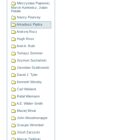
Mieczysław Pajewski,
Marcin Karłowicz, Julian
Hatała
Nancy Pearcey
Arkadiusz Piętka
Andrzej Rocz
Hugh Ross
Ariel A. Roth
Tomasz Sommer
Szymon Suchański
Jarosław Szatkowski
David J. Tyler
Kenneth Westby
Carl Wieland
Rafał Wiemann
A.E. Wilder-Smith
Maciej Wnuk
John Woodmorappe
Gracjan Wrembel
Józef Zarzycki
Marcin Zieliński