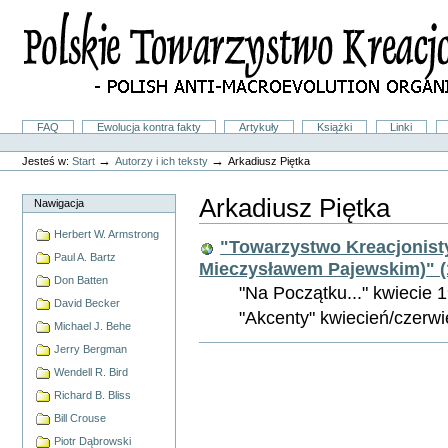
Przejdź
na
skróty
do
treści.
|
Przejdź
do
Sekcje
FAQ
Ewolucja kontra fakty
Artykuły
Książki
Linki
nawigacji
Narzędzia
osobiste
→
→
Jesteś w:
Start
Autorzy i ich teksty
Arkadiusz Piętka
Arkadiusz Piętka
Nawigacja
Herbert W. Armstrong
"Towarzystwo Kreacjonist
Paul A. Bartz
Mieczysławem Pajewskim)" (
Don Batten
"Na Początku..." kwiecie 19
David Becker
"Akcenty" kwiecień/czerwie
Michael J. Behe
Akcje
Jerry Bergman
Dokumentu
Wendell R. Bird
Richard B. Bliss
Bill Crouse
Piotr Dąbrowski