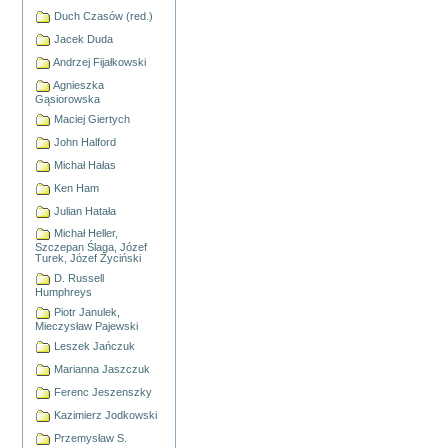
Duch Czasów (red.)
Jacek Duda
Andrzej Fijałkowski
Agnieszka
Gąsiorowska
Maciej Giertych
John Halford
Michał Hałas
Ken Ham
Julian Hatała
Michał Heller,
Szczepan Ślaga, Józef
Turek, Józef Życiński
D. Russell
Humphreys
Piotr Janulek,
Mieczysław Pajewski
Leszek Jańczuk
Marianna Jaszczuk
Ferenc Jeszenszky
Kazimierz Jodkowski
Przemysław S.