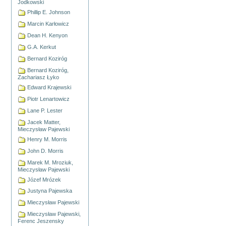
Jodkowski
Phillip E. Johnson
Marcin Karłowicz
Dean H. Kenyon
G.A. Kerkut
Bernard Koziróg
Bernard Koziróg,
Zachariasz Łyko
Edward Krajewski
Piotr Lenartowicz
Lane P. Lester
Jacek Matter,
Mieczysław Pajewski
Henry M. Morris
John D. Morris
Marek M. Mroziuk,
Mieczysław Pajewski
Józef Mrózek
Justyna Pajewska
Mieczysław Pajewski
Mieczysław Pajewski,
Ferenc Jeszensky