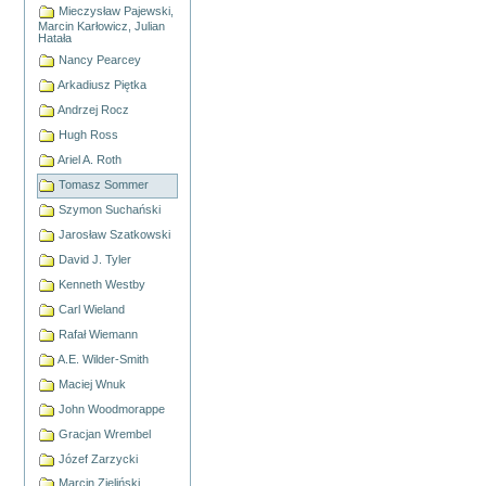
Mieczysław Pajewski,
Marcin Karłowicz, Julian
Hatała
Nancy Pearcey
Arkadiusz Piętka
Andrzej Rocz
Hugh Ross
Ariel A. Roth
Tomasz Sommer
Szymon Suchański
Jarosław Szatkowski
David J. Tyler
Kenneth Westby
Carl Wieland
Rafał Wiemann
A.E. Wilder-Smith
Maciej Wnuk
John Woodmorappe
Gracjan Wrembel
Józef Zarzycki
Marcin Zieliński