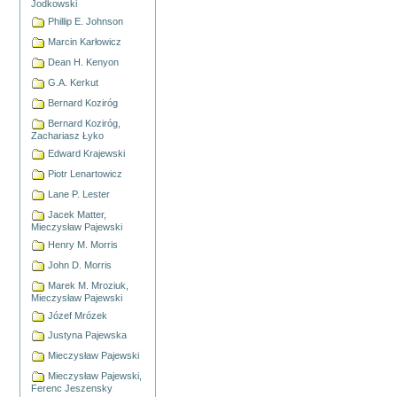
Jodkowski
Phillip E. Johnson
Marcin Karłowicz
Dean H. Kenyon
G.A. Kerkut
Bernard Koziróg
Bernard Koziróg,
Zachariasz Łyko
Edward Krajewski
Piotr Lenartowicz
Lane P. Lester
Jacek Matter,
Mieczysław Pajewski
Henry M. Morris
John D. Morris
Marek M. Mroziuk,
Mieczysław Pajewski
Józef Mrózek
Justyna Pajewska
Mieczysław Pajewski
Mieczysław Pajewski,
Ferenc Jeszensky