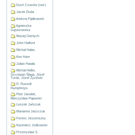
Duch Czasów (red.)
Jacek Duda
Andrzej Fijałkowski
Agnieszka
Gąsiorowska
Maciej Giertych
John Halford
Michał Hałas
Ken Ham
Julian Hatała
Michał Heller,
Szczepan Ślaga, Józef
Turek, Józef Życiński
D. Russell
Humphreys
Piotr Janulek,
Mieczysław Pajewski
Leszek Jańczuk
Marianna Jaszczuk
Ferenc Jeszenszky
Kazimierz Jodkowski
Przemysław S.