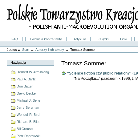
Przejdź
na
skróty
do
treści.
|
Przejdź
do
Sekcje
FAQ
Ewolucja kontra fakty
Artykuły
Książki
Linki
nawigacji
Narzędzia
osobiste
→
→
Jesteś w:
Start
Autorzy i ich teksty
Tomasz Sommer
Tomasz Sommer
Nawigacja
Herbert W. Armstrong
"Science fiction czy public relation?" (1
"Na Początku..." październik 1996, t. IV
Paul A. Bartz
Don Batten
Akcje
Dokumentu
David Becker
Michael J. Behe
Jerry Bergman
Wendell R. Bird
Richard B. Bliss
Bill Crouse
Piotr Dąbrowski