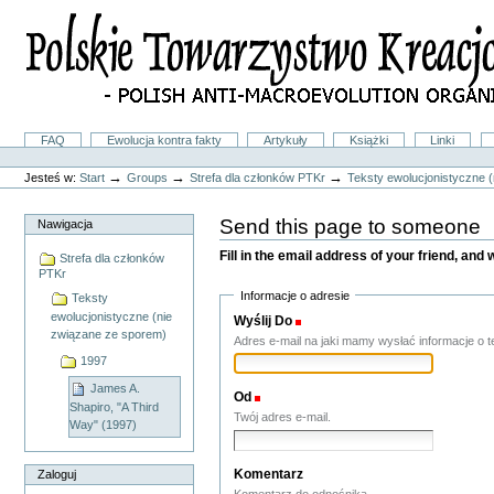
Przejdź
na
skróty
do
treści.
|
Przejdź
do
Sekcje
FAQ
Ewolucja kontra fakty
Artykuły
Książki
Linki
nawigacji
Narzędzia
osobiste
→
→
→
Jesteś w:
Start
Groups
Strefa dla członków PTKr
Teksty ewolucjonistyczne 
Send this page to someone
Nawigacja
Fill in the email address of your friend, and 
Strefa dla członków
PTKr
Informacje o adresie
Teksty
ewolucjonistyczne (nie
Wyślij Do
(Wymagane(y))
związane ze sporem)
Adres e-mail na jaki mamy wysłać informacje o te
1997
James A.
Od
(Wymagane(y))
Shapiro, "A Third
Twój adres e-mail.
Way" (1997)
Komentarz
Zaloguj
Komentarz do odnośnika.