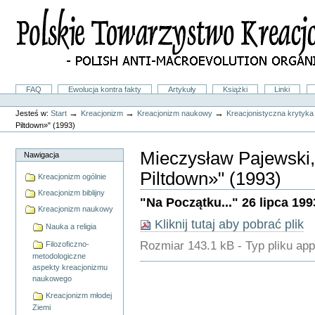
Przejdź
na
skróty
do
treści.
|
Przejdź
do
Sekcje
FAQ
Ewolucja kontra fakty
Artykuły
Książki
Linki
nawigacji
Narzędzia
osobiste
→
→
→
Jesteś w:
Start
Kreacjonizm
Kreacjonizm naukowy
Kreacjonistyczna krytyka
Piltdown»" (1993)
Mieczysław Pajewski,
Nawigacja
Piltdown»" (1993)
Kreacjonizm ogólnie
Kreacjonizm biblijny
"Na Początku..." 26 lipca 1993, 
Kreacjonizm naukowy
Kliknij tutaj aby pobrać plik
Nauka a religia
Rozmiar
143.1 kB
-
Typ pliku
app
Filozoficzno-
metodologiczne
Akcje
aspekty kreacjonizmu
Dokumentu
naukowego
Kreacjonizm młodej
Ziemi