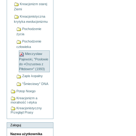
Kreacjonizm starej
Ziemi
Kreacjonistyczna
krytyka ewolucjonizmu
Pochodzenie
życia
Pochodzenie
człowieka
Mieczysław
Pajewski, "Posłowie
do «Oszustwa z
Piltdown»" (1993)
Zapis kopalny
"Śmieciowy" DNA
Potop Noego
Kreacjonizm a
moralność i etyka
Kreacjonistyczny
Przegląd Prasy
Zaloguj
Nazwa użytkownika