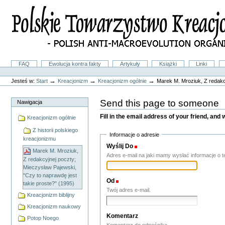
Przejdź
na
skróty
do
treści.
|
Przejdź
do
Sekcje
FAQ
Ewolucja kontra fakty
Artykuły
Książki
Linki
nawigacji
Narzędzia
osobiste
→
→
→
Jesteś w:
Start
Kreacjonizm
Kreacjonizm ogólnie
Marek M. Mroziuk, Z redakcy
Send this page to someone
Nawigacja
Fill in the email address of your friend, and 
Kreacjonizm ogólnie
Z historii polskiego
Informacje o adresie
kreacjonizmu
Wyślij Do
(Wymagane(y))
Marek M. Mroziuk,
Adres e-mail na jaki mamy wysłać informacje o te
Z redakcyjnej poczty;
Mieczysław Pajewski,
"Czy to naprawdę jest
Od
(Wymagane(y))
takie proste?" (1995)
Twój adres e-mail.
Kreacjonizm biblijny
Kreacjonizm naukowy
Komentarz
Potop Noego
Komentarz do odnośnika.