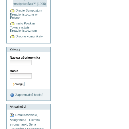
«małpoludów»?" (1995)
Drugie Sympozjum
Kreacjonistyczne w
Polsce
Inni o Polskim
Towarzystwie
Kreacjonistycznym
Drobne komunikaty
Zaloguj
Nazwa użytkownika
Hasło
Zapomniałeś hasła?
Aktualności
Rafał Kosowski,
Abiogeneza - Ciemna
strona nauki: Seria