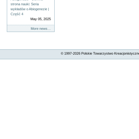
strona nauki: Seria
wykładów o Abiogenezie |
Część 4
May 05, 2025
More news…
© 1997-
2026
Polskie Towarzystwo Kreacjonistyczne