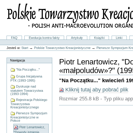
Przejdź
na
skróty
do
treści.
|
Przejdź
do
Sekcje
FAQ
Ewolucja kontra fakty
Artykuły
Książki
Linki
nawigacji
Narzędzia
osobiste
→
→
Jesteś w:
Start
Polskie Towarzystwo Kreacjonistyczne
Pierwsze Sympozjum Kre
Piotr Lenartowicz, "D
Nawigacja
«małpoludów»?" (199
"Na Początku..."
Grupa Inicjatywna
"Na Początku..." kwiecień 1995,
PTK (1993-1995)
Dyskusje nad
Kliknij tutaj aby pobrać plik
statutem Towarzystwa
(1993-1994)
Rozmiar
255.8 kB
-
Typ pliku
app
Rejestracja Polskiego
Towarzystwa
Akcje
Kreacjonistycznego
Dokumentu
Pierwsze Sympozjum
Kreacjonistyczne w
Polsce
Piotr Lenartowicz,
"Dowody istnienia