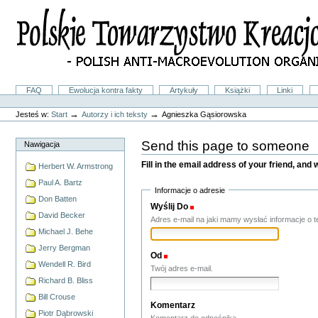
Przejdź
na
skróty
do
treści.
|
Przejdź
do
Sekcje
FAQ
Ewolucja kontra fakty
Artykuły
Książki
Linki
nawigacji
Narzędzia
osobiste
→
→
Jesteś w:
Start
Autorzy i ich teksty
Agnieszka Gąsiorowska
Send this page to someone
Nawigacja
Fill in the email address of your friend, and 
Herbert W. Armstrong
Paul A. Bartz
Informacje o adresie
Don Batten
Wyślij Do
(Wymagane(y))
David Becker
Adres e-mail na jaki mamy wysłać informacje o te
Michael J. Behe
Jerry Bergman
Od
(Wymagane(y))
Wendell R. Bird
Twój adres e-mail.
Richard B. Bliss
Bill Crouse
Komentarz
Piotr Dąbrowski
Komentarz do odnośnika.