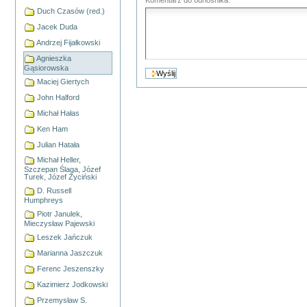
Duch Czasów (red.)
Jacek Duda
Andrzej Fijałkowski
Agnieszka
Gąsiorowska
Maciej Giertych
John Halford
Michał Hałas
Ken Ham
Julian Hatała
Michał Heller,
Szczepan Ślaga, Józef
Turek, Józef Życiński
D. Russell
Humphreys
Piotr Janulek,
Mieczysław Pajewski
Leszek Jańczuk
Marianna Jaszczuk
Ferenc Jeszenszky
Kazimierz Jodkowski
Przemysław S.