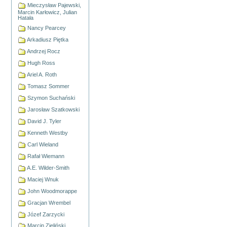
Mieczysław Pajewski,
Marcin Karłowicz, Julian
Hatała
Nancy Pearcey
Arkadiusz Piętka
Andrzej Rocz
Hugh Ross
Ariel A. Roth
Tomasz Sommer
Szymon Suchański
Jarosław Szatkowski
David J. Tyler
Kenneth Westby
Carl Wieland
Rafał Wiemann
A.E. Wilder-Smith
Maciej Wnuk
John Woodmorappe
Gracjan Wrembel
Józef Zarzycki
Marcin Zieliński