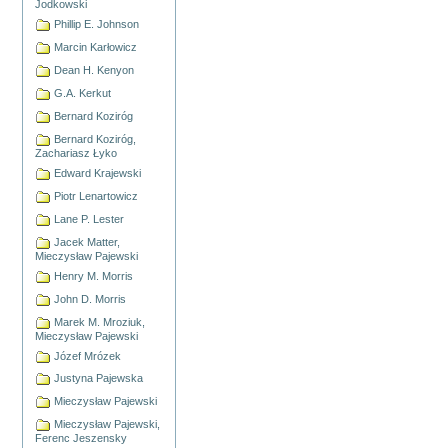
Jodkowski
Phillip E. Johnson
Marcin Karłowicz
Dean H. Kenyon
G.A. Kerkut
Bernard Koziróg
Bernard Koziróg,
Zachariasz Łyko
Edward Krajewski
Piotr Lenartowicz
Lane P. Lester
Jacek Matter,
Mieczysław Pajewski
Henry M. Morris
John D. Morris
Marek M. Mroziuk,
Mieczysław Pajewski
Józef Mrózek
Justyna Pajewska
Mieczysław Pajewski
Mieczysław Pajewski,
Ferenc Jeszensky